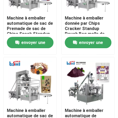
Visite de l'usine
Machine à emballer
Machine à emballer
automatique de sac de
donnée par Chips
Premade de sac de
Cracker Standup
Contrôle de qualité
Chips Snack Standup
Pouch Bag molle de
Pouch Ziplock
casse-croûte de
envoyer une
envoyer une
sucrerie d'ours
Nous contacter
gommeux
demande
demande
automatique
Demander un devis
Machine d'emballage de poudre
Machine à emballer verticale
Machine à emballer
Machine à emballer
Machine à emballer de granulés
automatique de sac de
automatique de