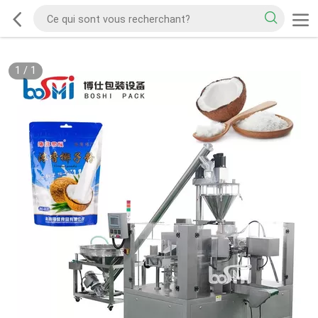
1
/
1