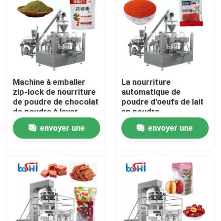
Machine à emballer
La nourriture
zip-lock de nourriture
automatique de
de poudre de chocolat
poudre d'oeufs de lait
de poudre à lever
en poudre
automatique de
saupoudrent le
envoyer une
envoyer une
poudre
remplissage de
Doybag et la machine
demande
demande
à emballer
Domicile
Des produits
À propos de nous