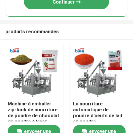
Continuer
produits recommandés
Domicile
Machine à emballer
La nourriture
zip-lock de nourriture
automatique de
Des produits
de poudre de chocolat
poudre d'oeufs de lait
de poudre à lever
en poudre
automatique de
saupoudrent le
envoyer une
envoyer une
À propos de nous