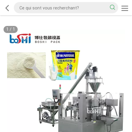
1
/
1