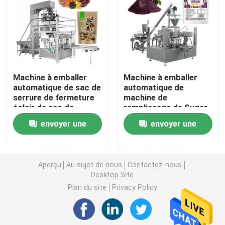
machine de remplissage de poudre
Machine à emballer de casse-croûte
Machine à emballer
Machine à emballer
automatique de sac de
automatique de
Machine à emballer d'aliments surgelés
serrure de fermeture
machine de
éclair de sac de
remplissage de Sugar
Premade de granule
Powder Rice Powder
Machine de conditionnement de poche de Premade
envoyer une
envoyer une
de casse-croûte de
Flour de poudre de
farine d'avoine de
cacao de Doybag
demande
demande
céréale de Muesli
Machine de remplissage de bouteilles automatique
Aperçu
Au sujet de nous
Contactez-nous
Desktop Site
Machine de remplissage de bouteilles semi automatiq
Plan du site
Privacy Policy
Accessoires de machine à emballer