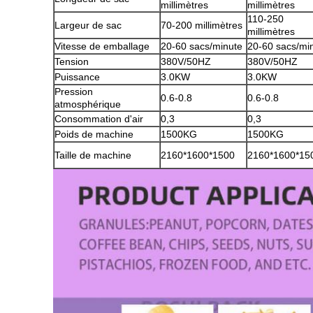
millimètres
millimètres
110-250
Largeur de sac
70-200 millimètres
millimètres
Vitesse de emballage
20-60 sacs/minute
20-60 sacs/mi
Tension
380V/50HZ
380V/50HZ
Puissance
3.0KW
3.0KW
Pression
0.6-0.8
0.6-0.8
atmosphérique
Consommation d'air
0,3
0,3
Poids de machine
1500KG
1500KG
Taille de machine
2160*1600*1500
2160*1600*15