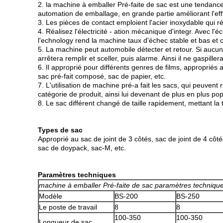
2. la machine à emballer Pré-faite de sac est une tendance
automation de emballage, en grande partie améliorant l'eff
3. Les pièces de contact emploient l'acier inoxydable qui 
4. Réalisez l'électricité - ation mécanique d'integr. Avec l'
l'echnology rend la machine taux d'échec stable et bas e
5. La machine peut automobile détecter et retour. Si aucun
arrêtera remplir et sceller, puis alarme. Ainsi il ne gaspille
6. Il approprié pour différents genres de films, approprié
sac pré-fait composé, sac de papier, etc.
7. L'utilisation de machine pré-a fait les sacs, qui peuvent
catégorie de produit, ainsi lui devenant de plus en plus po
8. Le sac différent changé de taille rapidement, mettant la 
Types de sac
Approprié au sac de joint de 3 côtés, sac de joint de 4 côtés
sac de doypack, sac-M, etc.
Paramètres techniques
machine à emballer Pré-faite de sac paramètres techniqu
Modèle
BS-200
BS-250
Le poste de travail
8
8
100-350
100-350
Longueur de sac