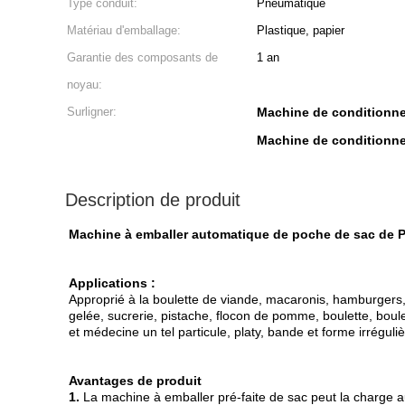
Type conduit:
Pneumatique
Matériau d'emballage:
Plastique, papier
Garantie des composants de
1 an
noyau:
Surligner:
Machine de conditionn
Machine de conditionne
Description de produit
Machine à emballer automatique de poche de sac de 
Applications :
Approprié à la boulette de viande, macaronis, hamburgers, m
gelée, sucrerie, pistache, flocon de pomme, boulette, boule
et médecine un tel particule, platy, bande et forme irréguliè
Avantages de produit
1.
La machine à emballer pré-faite de sac peut la charge auto