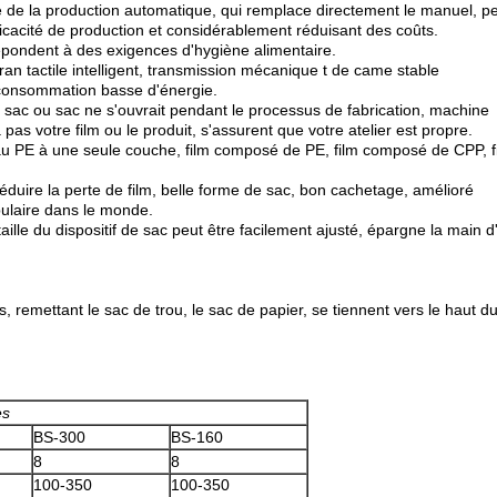
 de la production automatique, qui remplace directement le manuel, pe
icacité de production et considérablement réduisant des coûts.
répondent à des exigences d'hygiène alimentaire.
écran tactile intelligent, transmission mécanique t de came stable
t consommation basse d'énergie.
 sac ou sac ne s'ouvrait pendant le processus de fabrication, machine
ra pas votre film ou le produit, s'assurent que votre atelier est propre.
s au PE à une seule couche, film composé de PE, film composé de CPP, 
 réduire la perte de film, belle forme de sac, bon cachetage, amélioré
pulaire dans le monde.
taille du dispositif de sac peut être facilement ajusté, épargne la main 
, remettant le sac de trou, le sac de papier, se tiennent vers le haut du 
es
BS-300
BS-160
8
8
100-350
100-350