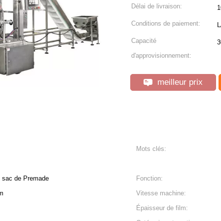
Délai de livraison:
1
Conditions de paiement:
L
Capacité
3
d'approvisionnement:
meilleur prix
Mots clés:
de sac de Premade
Fonction:
mm
Vitesse machine:
Épaisseur de film: