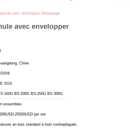
anule avec envelopper l'étiquetage
ule avec envelopper
e
uangdong, Chine
BOSHI
CE SGS
S-160G BS-200G BS-250G BS-300G
n ensembles
000USD-25500USD per set
aisses en bois standard à trois contreplaqués