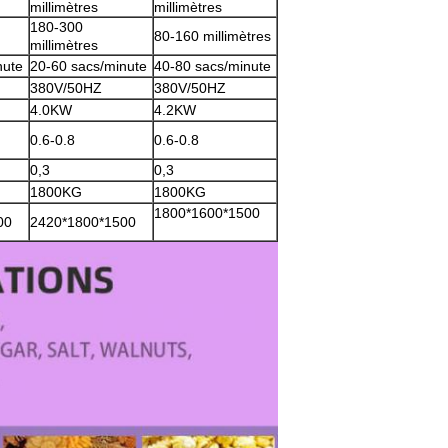
millimètres
millimètres
180-300
80-160 millimètres
millimètres
nute
20-60 sacs/minute
40-80 sacs/minute
380V/50HZ
380V/50HZ
4.0KW
4.2KW
0.6-0.8
0.6-0.8
0,3
0,3
1800KG
1800KG
1800*1600*1500
00
2420*1800*1500