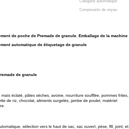
Catégorie automatique:
Composants de noyau:
ement de poche de Premade de granule
Emballage de la machine
,
ment automatique de étiquetage de granule
Premade de granule
aïs éclaté, pâtes sèches, avoine, nourriture soufflée, pommes frites, b
tte de riz, chocolat, aliments surgelés, jambe de poulet, matériel
re.
matique, sélection vers le haut de sac, sac ouvert, pèse, flll, joint, et 