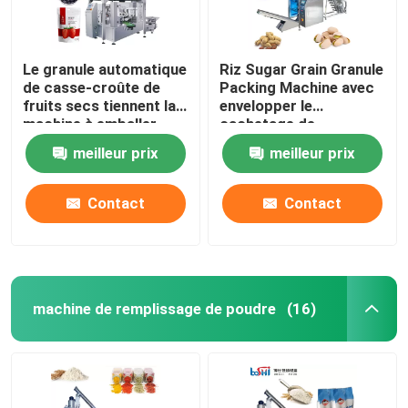
Le granule automatique
Riz Sugar Grain Granule
de casse-croûte de
Packing Machine avec
fruits secs tiennent la
envelopper le
machine à emballer
cachetage de
rotatoire 100G 500G
étiquetage
meilleur prix
meilleur prix
de poche
Contact
Contact
machine de remplissage de poudre
(16)