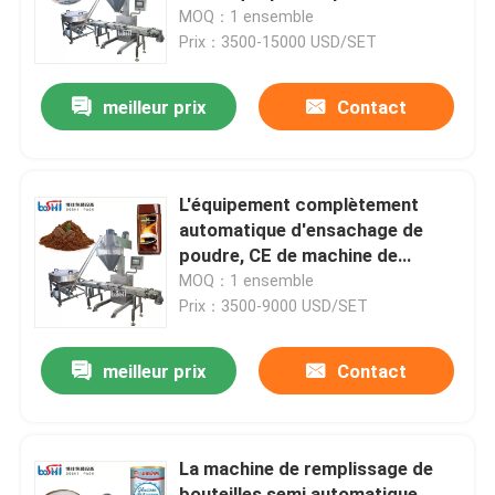
maquillage de poudre de bébé
MOQ：1 ensemble
Prix：3500-15000 USD/SET
Visite de l'usine
meilleur prix
Contact
Contrôle de qualité
Nous contacter
L'équipement complètement
automatique d'ensachage de
poudre, CE de machine de
Demander un devis
suffisance de bouteille de
MOQ：1 ensemble
poudre de cacao a certifié
Prix：3500-9000 USD/SET
Machine d'emballage de poudre
meilleur prix
Contact
Machine à emballer verticale
La machine de remplissage de
Machine à emballer de granulés
bouteilles semi automatique