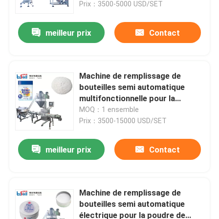
Prix：3500-5000 USD/SET
meilleur prix
Contact
Machine de remplissage de
bouteilles semi automatique
multifonctionnelle pour la
poudre de blanchisserie de
MOQ：1 ensemble
poudre à laver
Prix：3500-15000 USD/SET
meilleur prix
Contact
Domicile
Des produits
Machine de remplissage de
bouteilles semi automatique
électrique pour la poudre de
À propos de nous