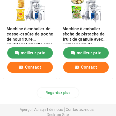
Machine à emballer de
Machine à emballer
casse-croûte de poche
sèche de pistache de
de nourriture
fruit de granule avec
multifonctionnelle avec
l'impression de
le peseur de Multihead
scellage de étiquetage
meilleur prix
meilleur prix
de date
Contact
Contact
Regardez plus
Aperçu
Au sujet de nous
Contactez-nous
Desktop Site