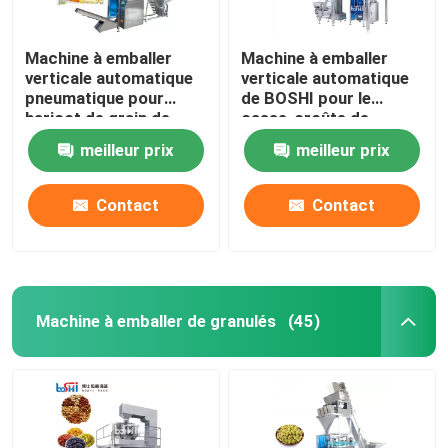
Machine à emballer
Machine à emballer
verticale automatique
verticale automatique
pneumatique pour
de BOSHI pour le
haricot de grain de
casse-croûte de
poudre de riz le bon
nourriture de granule
meilleur prix
meilleur prix
Contact
Contact
Machine à emballer de granulés
(45)