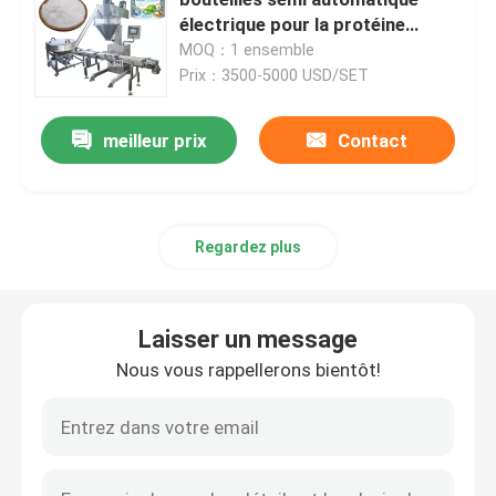
électrique pour la protéine
saupoudrent la poudre de
MOQ：1 ensemble
machine de remplissage de poudre
potiron
Prix：3500-5000 USD/SET
Machine à emballer de casse-croûte
meilleur prix
Contact
Machine à emballer d'aliments surgelés
Regardez plus
Machine de conditionnement de poche de Premade
Laisser un message
Machine de remplissage de bouteilles automatique
Nous vous rappellerons bientôt!
Machine de remplissage de bouteilles semi automatiq
Accessoires de machine à emballer