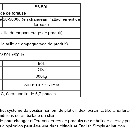
BS-50L
ge de foreuse
e
50-5000g (en changeant l'attachement de
foreuse)
 taille de empaquetage de produit)
 la taille de empaquetage de produit)
0V 50Hz/60Hz
50L
2Kw
300kg
Laisser un message
2400*900*1950mm
Nous vous rappellerons bientôt!
C, écran tactile de 5,7 pouces
The, système de positionnement de plat d'index, écran tactile, ainsi lui
onditions de emballage du client.
e pour changer différents genres de produits de emballage et esay pou
ons d'opération peut être vue dans chinois et English.Simply et intuition