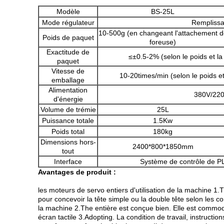
Modèle
BS-25L
Mode régulateur
Remplissa
10-500g (en changeant l'attachement d
Poids de paquet
foreuse)
Exactitude de
≤±0.5-2% (selon le poids et la
paquet
Vitesse de
10-20times/min (selon le poids et
emballage
Alimentation
380V/22
d'énergie
Volume de trémie
25L
Puissance totale
1.5Kw
Poids total
180kg
Dimensions hors-
2400*800*1850mm
tout
Interface
Système de contrôle de PL
Avantages de produit :
les moteurs de servo entiers d'utilisation de la machine 1.
pour concevoir la tête simple ou la double tête selon les c
la machine 2.The entière est conçue bien. Elle est commod
écran tactile 3.Adopting. La condition de travail, instructi