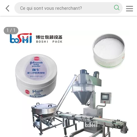
1
/
1