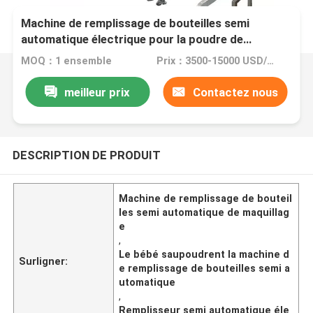
Machine de remplissage de bouteilles semi
automatique électrique pour la poudre de
maquillage de poudre de bébé
MOQ：1 ensemble
Prix：3500-15000 USD/SET
meilleur prix
Contactez nous
DESCRIPTION DE PRODUIT
Machine de remplissage de bouteil
les semi automatique de maquillag
e
,
Le bébé saupoudrent la machine d
Surligner:
e remplissage de bouteilles semi a
utomatique
,
Remplisseur semi automatique éle