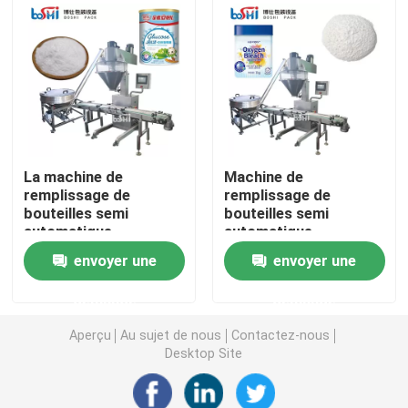
Machine de conditionnement de poche de Premade
Machine de remplissage de bouteilles automatique
Machine de remplissage de bouteilles semi automatiq
La machine de
Machine de
remplissage de
remplissage de
bouteilles semi
bouteilles semi
Accessoires de machine à emballer
automatique
automatique
électrique pour la
multifonctionnelle
envoyer une
envoyer une
protéine saupoudrent
pour la poudre de
la poudre de potiron
blanchisserie de
demande
demande
poudre à laver
Aperçu
Au sujet de nous
Contactez-nous
Desktop Site