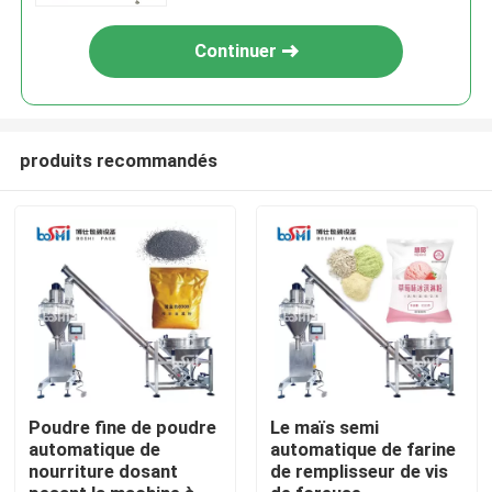
Continuer
produits recommandés
Accueil
A propos de nous
Poudre fine de poudre
Le maïs semi
automatique de
automatique de farine
nourriture dosant
de remplisseur de vis
Contacts