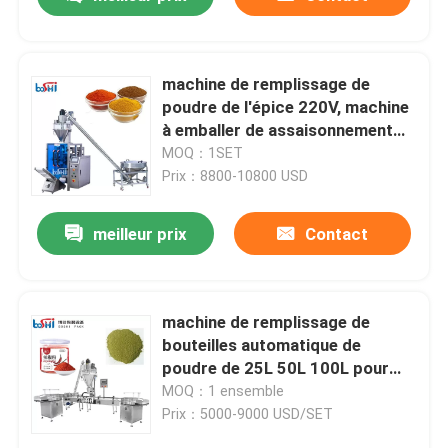
machine de remplissage de
poudre de l'épice 220V, machine
à emballer de assaisonnement
multifonctionnelle
MOQ：1SET
Prix：8800-10800 USD
meilleur prix
Contact
Domicile
machine de remplissage de
bouteilles automatique de
poudre de 25L 50L 100L pour
Des produits
Chili Powder
MOQ：1 ensemble
Prix：5000-9000 USD/SET
À propos de nous