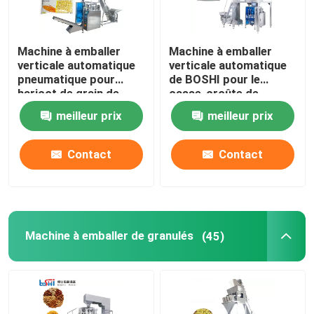
Machine à emballer
Machine à emballer
verticale automatique
verticale automatique
pneumatique pour
de BOSHI pour le
haricot de grain de
casse-croûte de
poudre de riz le bon
nourriture de granule
meilleur prix
meilleur prix
Contact
Contact
Machine à emballer de granulés
(45)