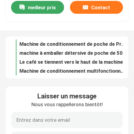
meilleur prix
Contact
Machine de conditionnement de poche de Premade de sac de tirette d'épice avec l'écran tactile de PLC
Machine de conditionnement de poche de Premade de café avec l'écran tactile intelligent
Visite de l'usine
Lait en poudre la machine à emballer de sac de Doypack Premade multifonctionnelle
Machine à emballer zip-lock de poche de Doypack de sac de farine avec le chauffage modulaire
Contrôle de qualité
Machine de conditionnement de poche de Premade de sac de gousset 1kg 2kg pour la poudre détersive
machine à emballer détersive de poche de 500g 1kg, machine de conditionnement de poudre à laver de Doypack
Nous contacter
Le café se tiennent vers le haut de la machine de conditionnement de poche de Premade pour le sac zip-lock
Machine de conditionnement multifonctionnelle de poche de Premade pour le remplisseur de foreuse de poudre de Haldi
Demander un devis
L'épice laisse la machine de conditionnement de feuilles de thé automatique pour le sac Gusseted
la machine à emballer de la pistache 500g, PLC commandent l'équipement de conditionnement automatique
Machine d'emballage de poudre
Laisser un message
La nourriture saupoudrent la machine de conditionnement de poche de Premade pour le sac de tirette multifonctionnel
Nous vous rappellerons bientôt!
Machine de conditionnement d'attache de sac d'oreiller avec le peseur de Multihead
Machine à emballer verticale
Machine à emballer de granule de contrôle de PLC, machine de conditionnement végétale de lentilles de graine
Machine de conditionnement automatisée par granule, machine à emballer rotatoire de Doypack
Machine à emballer de granulés
Machine à emballer verticale automatique, machine d'emballage alimentaire d'animal familier pour des flocons de granules