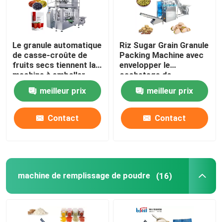
Le granule automatique
Riz Sugar Grain Granule
de casse-croûte de
Packing Machine avec
fruits secs tiennent la
envelopper le
machine à emballer
cachetage de
rotatoire 100G 500G
étiquetage
meilleur prix
meilleur prix
de poche
Contact
Contact
machine de remplissage de poudre
(16)