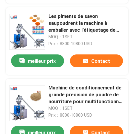
Les piments de savon
saupoudrent la machine à
emballer avec l'étiquetage de
emballage remplissant
MOQ：1SET
Prix：8800-10800 USD
meilleur prix
Contact
Machine de conditionnement de
grande précision de poudre de
nourriture pour multifonctionnel
épicé
MOQ：1SET
Prix：8800-10800 USD
meilleur prix
Contact