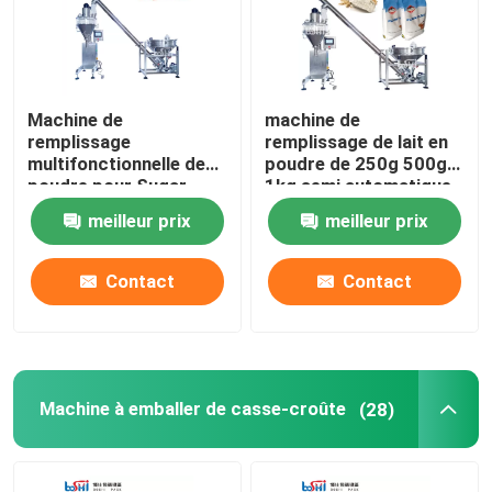
Machine de
machine de
remplissage
remplissage de lait en
multifonctionnelle de
poudre de 250g 500g
poudre pour Sugar
1kg semi automatique
Flour Food Powder
avec le contrôle de PLC
meilleur prix
meilleur prix
Contact
Contact
Machine à emballer de casse-croûte
(28)