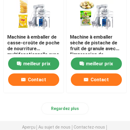
Machine à emballer de
Machine à emballer
casse-croûte de poche
sèche de pistache de
de nourriture
fruit de granule avec
multifonctionnelle avec
l'impression de
le peseur de Multihead
scellage de étiquetage
meilleur prix
meilleur prix
de date
Contact
Contact
Regardez plus
Aperçu
Au sujet de nous
Contactez-nous