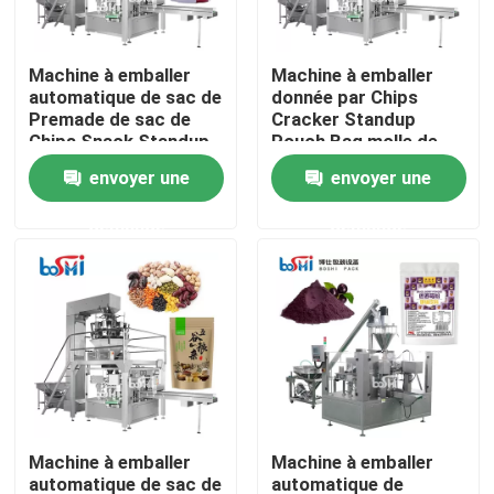
Produits
Machine à emballer
Machine à emballer
automatique de sac de
donnée par Chips
Premade de sac de
Cracker Standup
Machine d'emballage de poudre
Chips Snack Standup
Pouch Bag molle de
Pouch Ziplock
casse-croûte de
envoyer une
envoyer une
sucrerie d'ours
Machine à emballer verticale
gommeux
demande
demande
automatique
Machine à emballer de granulés
machine de remplissage de poudre
Machine à emballer de casse-croûte
Machine à emballer
Machine à emballer
Machine à emballer d'aliments surgelés
automatique de sac de
automatique de