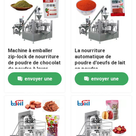
Machine à emballer
La nourriture
zip-lock de nourriture
automatique de
de poudre de chocolat
poudre d'oeufs de lait
de poudre à lever
en poudre
automatique de
saupoudrent le
envoyer une
envoyer une
poudre
remplissage de
Doybag et la machine
demande
demande
à emballer
Accueil
A propos de nous
Contacts