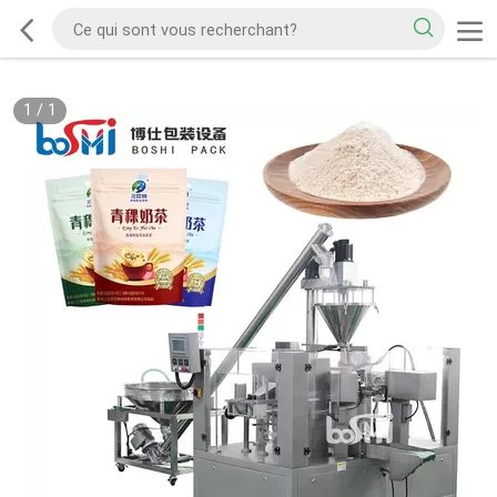
1
/
1