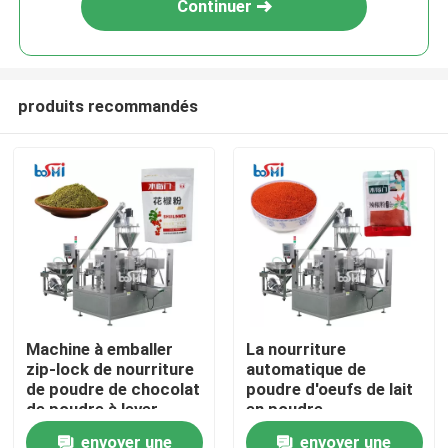
Continuer
produits recommandés
Accueil
Machine à emballer
La nourriture
zip-lock de nourriture
automatique de
A propos de nous
de poudre de chocolat
poudre d'oeufs de lait
de poudre à lever
en poudre
automatique de
saupoudrent le
envoyer une
envoyer une
Contacts