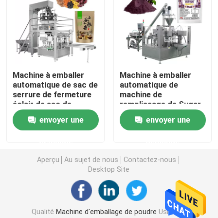
Machine de conditionnement de poche de Premade
Machine de remplissage de bouteilles automatique
Machine à emballer
Machine à emballer
automatique de sac de
automatique de
Machine de remplissage de bouteilles semi automatiq
serrure de fermeture
machine de
éclair de sac de
remplissage de Sugar
Premade de granule
Powder Rice Powder
Accessoires de machine à emballer
envoyer une
envoyer une
de casse-croûte de
Flour de poudre de
farine d'avoine de
cacao de Doybag
demande
demande
céréale de Muesli
Aperçu
Au sujet de nous
Contactez-nous
Desktop Site
Qualité
Machine d'emballage de poudre
Usine De