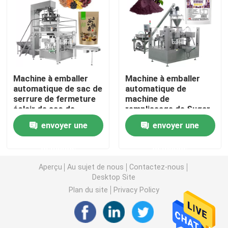
machine de remplissage de poudre
Machine à emballer de casse-croûte
Machine à emballer
Machine à emballer
automatique de sac de
automatique de
Machine à emballer d'aliments surgelés
serrure de fermeture
machine de
éclair de sac de
remplissage de Sugar
Premade de granule
Powder Rice Powder
Machine de conditionnement de poche de Premade
envoyer une
envoyer une
de casse-croûte de
Flour de poudre de
farine d'avoine de
cacao de Doybag
demande
demande
céréale de Muesli
Machine de remplissage de bouteilles automatique
Aperçu
Au sujet de nous
Contactez-nous
Desktop Site
Machine de remplissage de bouteilles semi automatiq
Plan du site
Privacy Policy
Accessoires de machine à emballer