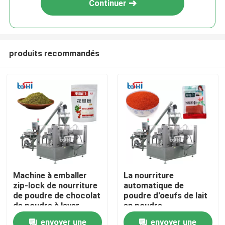
Continuer
produits recommandés
Domicile
Machine à emballer
La nourriture
zip-lock de nourriture
automatique de
Des produits
de poudre de chocolat
poudre d'oeufs de lait
de poudre à lever
en poudre
automatique de
saupoudrent le
envoyer une
envoyer une
À propos de nous