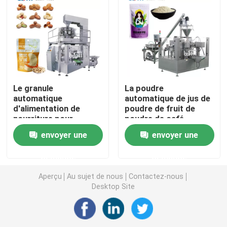
Machine de conditionnement de poche de Premade
Machine de remplissage de bouteilles automatique
Le granule
La poudre
Machine de remplissage de bouteilles semi automatiq
automatique
automatique de jus de
d'alimentation de
poudre de fruit de
nourriture pour
poudre de café
Accessoires de machine à emballer
poissons d'aliment
tiennent la machine de
envoyer une
envoyer une
pour animaux familiers
remplissage et de
de Doypack tiennent la
cachetage de poche
demande
demande
machine à emballer
Aperçu
Au sujet de nous
Contactez-nous
Desktop Site