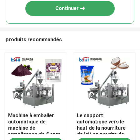
Continuer
produits recommandés
Accueil
Machine à emballer
Le support
A propos de nous
automatique de
automatique vers le
machine de
haut de la nourriture
remplissage de Sugar
de lait en poudre de
Contacts