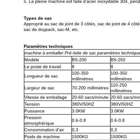
5. La pleine machine est faite d'acier inoxydable 304, pend
Types de sac
Approprié au sac de joint de 3 côtés, sac de joint de 4 côtés
sac de doypack, sac-M, etc.
Paramètres techniques
machine à emballer Pré-faite de sac paramètres techniqu
Modèle
BS-200
BS-250
Le poste de travail
8
8
100-350
100-350
Longueur de sac
millimètres
millimètres
110-250
Largeur de sac
70-200 millimètres
millimètres
Vitesse de emballage
20-60 sacs/minute
20-60 sacs/mi
Tension
380V/50HZ
380V/50HZ
Puissance
3.0KW
3.0KW
Pression
0.6-0.8
0.6-0.8
atmosphérique
Consommation d'air
0,3
0,3
Poids de machine
1500KG
1500KG