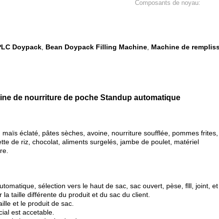
Composants de noyau:
 PLC Doypack
Bean Doypack Filling Machine
Machine de remplis
,
,
ine de nourriture de poche Standup automatique
aïs éclaté, pâtes sèches, avoine, nourriture soufflée, pommes frites, b
tte de riz, chocolat, aliments surgelés, jambe de poulet, matériel
re.
matique, sélection vers le haut de sac, sac ouvert, pèse, flll, joint, et 
a taille différente du produit et du sac du client.
lle et le produit de sac.
écial est accetable.