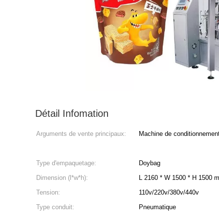
Détail Infomation
Arguments de vente principaux:
Machine de conditionnement 
Type d'empaquetage:
Doybag
Dimension (l*w*h):
L 2160 * W 1500 * H 1500 mi
Tension:
110v/220v/380v/440v
Type conduit:
Pneumatique