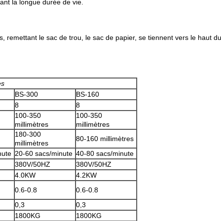
ant la longue durée de vie.
, remettant le sac de trou, le sac de papier, se tiennent vers le haut du 
es
BS-300
BS-160
8
8
100-350
100-350
millimètres
millimètres
180-300
80-160 millimètres
millimètres
nute
20-60 sacs/minute
40-80 sacs/minute
380V/50HZ
380V/50HZ
4.0KW
4.2KW
0.6-0.8
0.6-0.8
0,3
0,3
1800KG
1800KG