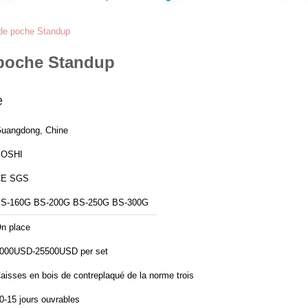
 de poche Standup
 poche Standup
e
uangdong, Chine
BOSHI
CE SGS
S-160G BS-200G BS-250G BS-300G
n place
000USD-25500USD per set
aisses en bois de contreplaqué de la norme trois
0-15 jours ouvrables