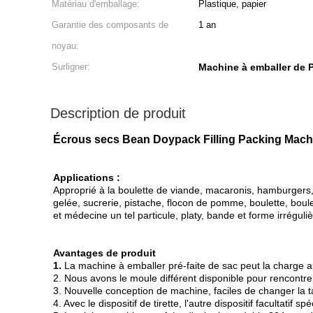
Matériau d'emballage:
Plastique, papier
Garantie des composants de
1 an
noyau:
Surligner:
Machine à emballer de
Description de produit
Écrous secs Bean Doypack Filling Packing Mach
Applications :
Approprié à la boulette de viande, macaronis, hamburgers, m
gelée, sucrerie, pistache, flocon de pomme, boulette, boule
et médecine un tel particule, platy, bande et forme irréguliè
Avantages de produit
1.
La machine à emballer pré-faite de sac peut la charge auto
2. Nous avons le moule différent disponible pour rencontrer l
3. Nouvelle conception de machine, faciles de changer la tai
4. Avec le dispositif de tirette, l'autre dispositif facultatif sp