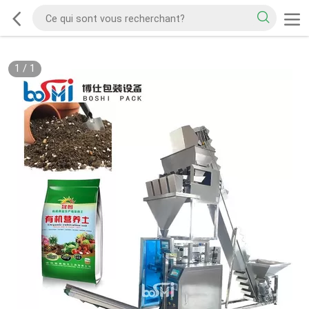
1
/
1