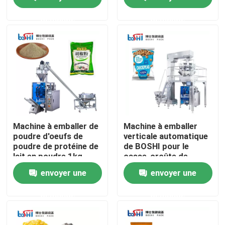
demande
demande
Produits
Machine d'emballage de poudre
Machine à emballer verticale
Machine à emballer de granulés
Machine à emballer de
Machine à emballer
poudre d'oeufs de
verticale automatique
poudre de protéine de
de BOSHI pour le
machine de remplissage de poudre
lait en poudre 1kg
casse-croûte de
automatique
nourriture de granule
envoyer une
envoyer une
Machine à emballer de casse-croûte
demande
demande
Machine à emballer d'aliments surgelés