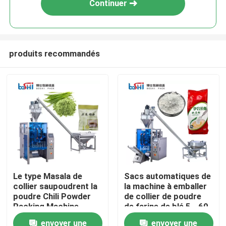
Continuer
produits recommandés
Accueil
Le type Masala de
Sacs automatiques de
collier saupoudrent la
la machine à emballer
A propos de nous
poudre Chili Powder
de collier de poudre
Packing Machine
de farine de blé 5 - 60
Automatic d'épice
minimum
envoyer une
envoyer une
Contacts