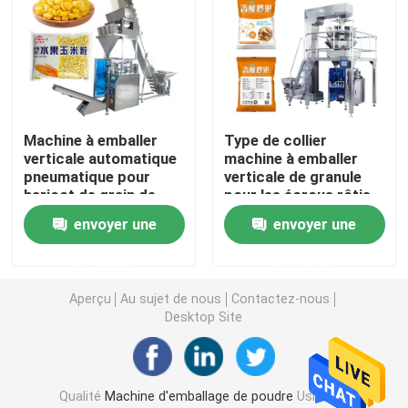
Machine de conditionnement de poche de Premade
Machine de remplissage de bouteilles automatique
Machine à emballer
Type de collier
verticale automatique
machine à emballer
Machine de remplissage de bouteilles semi automatiq
pneumatique pour
verticale de granule
haricot de grain de
pour les écrous rôtis
poudre de riz le bon
Accessoires de machine à emballer
envoyer une
envoyer une
demande
demande
Aperçu
Au sujet de nous
Contactez-nous
Desktop Site
Qualité
Machine d'emballage de poudre
Usine De