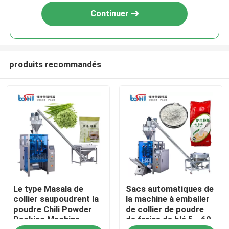
Continuer
produits recommandés
Accueil
Le type Masala de
Sacs automatiques de
A propos de nous
collier saupoudrent la
la machine à emballer
poudre Chili Powder
de collier de poudre
Packing Machine
de farine de blé 5 - 60
Contacts