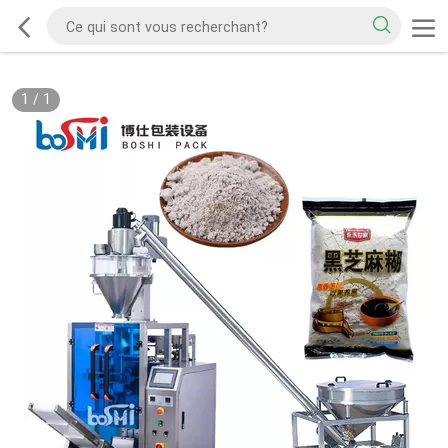
1
/
1