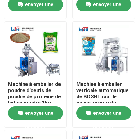
Automatic d'épice
minimum
envoyer une
envoyer une
demande
demande
Produits
Machine d'emballage de poudre
Machine à emballer verticale
Machine à emballer de granulés
Machine à emballer de
Machine à emballer
poudre d'oeufs de
verticale automatique
machine de remplissage de poudre
poudre de protéine de
de BOSHI pour le
lait en poudre 1kg
casse-croûte de
automatique
nourriture de granule
envoyer une
envoyer une
Machine à emballer de casse-croûte
demande
demande
Machine à emballer d'aliments surgelés