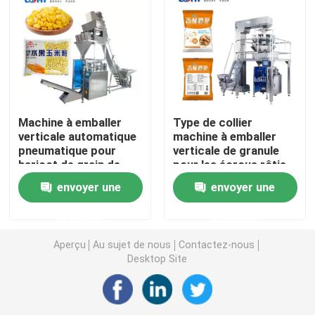
Machine de conditionnement de poche de Premade
Machine de remplissage de bouteilles automatique
Machine à emballer
Type de collier
Machine de remplissage de bouteilles semi automatiq
verticale automatique
machine à emballer
pneumatique pour
verticale de granule
haricot de grain de
pour les écrous rôtis
Accessoires de machine à emballer
poudre de riz le bon
envoyer une
envoyer une
demande
demande
Aperçu
Au sujet de nous
Contactez-nous
Desktop Site