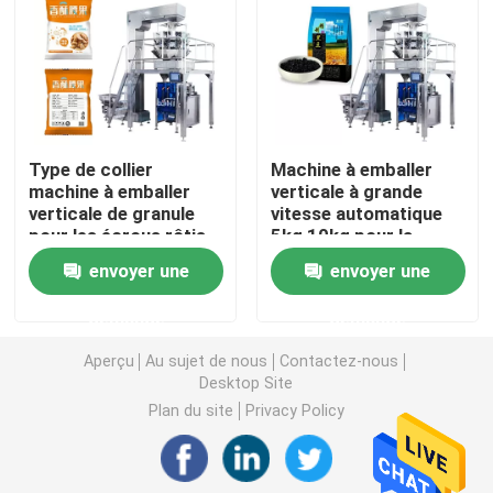
machine de remplissage de poudre
Machine à emballer de casse-croûte
Type de collier
Machine à emballer
machine à emballer
verticale à grande
Machine à emballer d'aliments surgelés
verticale de granule
vitesse automatique
pour les écrous rôtis
5kg 10kg pour la
nourriture
Machine de conditionnement de poche de Premade
envoyer une
envoyer une
demande
demande
Machine de remplissage de bouteilles automatique
Aperçu
Au sujet de nous
Contactez-nous
Desktop Site
Machine de remplissage de bouteilles semi automatiq
Plan du site
Privacy Policy
Accessoires de machine à emballer