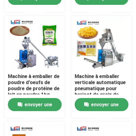
demande
demande
Visite de l'usine
Contrôle de qualité
Nous contacter
Demander un devis
Machine à emballer de
Machine à emballer
poudre d'oeufs de
verticale automatique
poudre de protéine de
pneumatique pour
Machine d'emballage de poudre
lait en poudre 1kg
haricot de grain de
automatique
poudre de riz le bon
envoyer une
envoyer une
Machine à emballer verticale
demande
demande
Machine à emballer de granulés