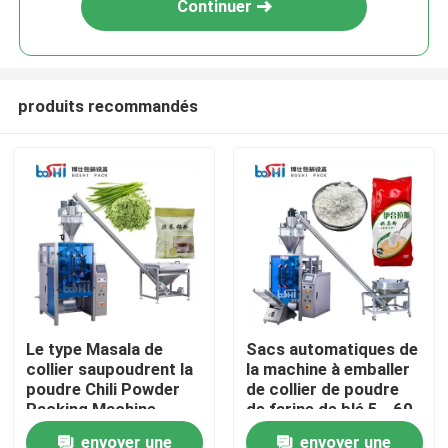
Continuer
produits recommandés
Domicile
Le type Masala de
Sacs automatiques de
collier saupoudrent la
la machine à emballer
Des produits
poudre Chili Powder
de collier de poudre
Packing Machine
de farine de blé 5 - 60
Automatic d'épice
minimum
envoyer une
envoyer une
À propos de nous