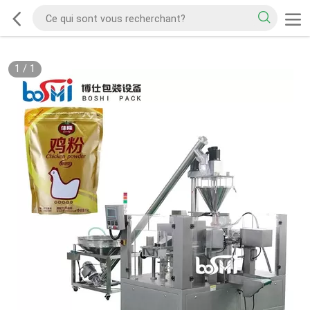
1
/
1