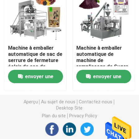
machine de remplissage de poudre
Machine à emballer de casse-croûte
Machine à emballer
Machine à emballer
automatique de sac de
automatique de
Machine à emballer d'aliments surgelés
serrure de fermeture
machine de
éclair de sac de
remplissage de Sugar
Premade de granule
Powder Rice Powder
Machine de conditionnement de poche de Premade
envoyer une
envoyer une
de casse-croûte de
Flour de poudre de
farine d'avoine de
cacao de Doybag
demande
demande
céréale de Muesli
Machine de remplissage de bouteilles automatique
Aperçu
Au sujet de nous
Contactez-nous
Desktop Site
Machine de remplissage de bouteilles semi automatiq
Plan du site
Privacy Policy
Accessoires de machine à emballer