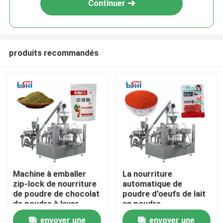
Continuer
produits recommandés
Domicile
Machine à emballer
La nourriture
zip-lock de nourriture
automatique de
Des produits
de poudre de chocolat
poudre d'oeufs de lait
de poudre à lever
en poudre
automatique de
saupoudrent le
envoyer une
envoyer une
À propos de nous