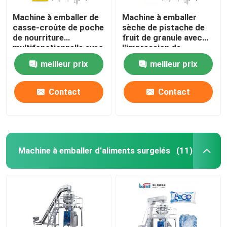
Machine à emballer de
Machine à emballer
casse-croûte de poche
sèche de pistache de
de nourriture
fruit de granule avec
multifonctionnelle avec
l'impression de
le peseur de Multihead
scellage de étiquetage
meilleur prix
meilleur prix
de date
Contact
Contact
Machine à emballer d'aliments surgelés
(11)