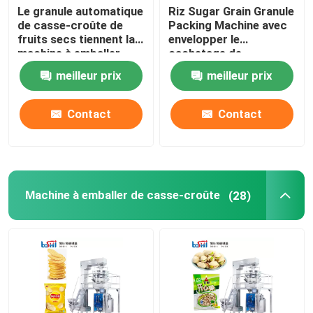
Le granule automatique
Riz Sugar Grain Granule
de casse-croûte de
Packing Machine avec
fruits secs tiennent la
envelopper le
machine à emballer
cachetage de
rotatoire 100G 500G
étiquetage
meilleur prix
meilleur prix
de poche
Contact
Contact
Machine à emballer de casse-croûte
(28)