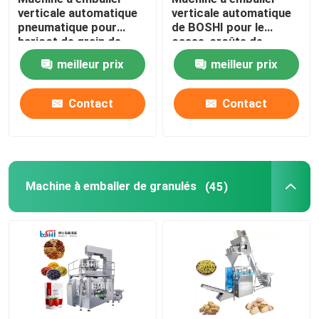
verticale automatique
verticale automatique
pneumatique pour
de BOSHI pour le
haricot de grain de
casse-croûte de
poudre de riz le bon
nourriture de granule
meilleur prix
meilleur prix
Contact
Contact
Machine à emballer de granulés
(45)