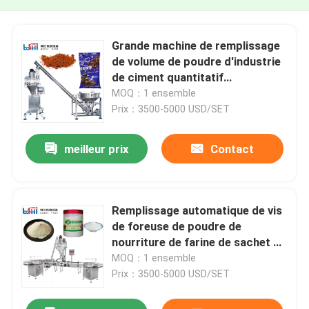
Grande machine de remplissage
de volume de poudre d'industrie
de ciment quantitatif
automatique de poudre 5kg
MOQ：1 ensemble
10kg 25kg
Prix：3500-5000 USD/SET
meilleur prix
Contact
Remplissage automatique de vis
de foreuse de poudre de
nourriture de farine de sachet en
plastique de bouteille de poudre
MOQ：1 ensemble
et machine à emballer
Prix：3500-5000 USD/SET