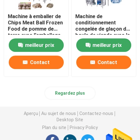
Machine à emballer de
Machine de
Chips Meat Ball Frozen
conditionnement
Food de pomme de
congelée de glaçon de
terre avec l'emballage
boule de viande avec le
de pesage remplissant
système de contrôle de
meilleur prix
meilleur prix
PLC
Contact
Contact
Regardez plus
Aperçu
Au sujet de nous
Contactez-nous
Desktop Site
Plan du site
Privacy Policy