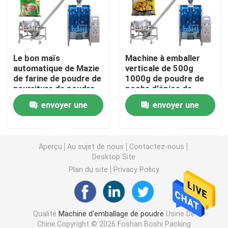
machine de remplissage de poudre
Le bon maïs
Machine à emballer
Machine à emballer de casse-croûte
automatique de Mazie
verticale de 500g
de farine de poudre de
1000g de poudre de
nourriture de poudre
poche d'épice de
Machine à emballer d'aliments surgelés
saupoudrent la
poudre de poudre
envoyer une
envoyer une
machine à emballer
automatique de
remplissante et
nourriture
Machine de conditionnement de poche de Premade
demande
demande
Aperçu
Au sujet de nous
Contactez-nous
Machine de remplissage de bouteilles automatique
Desktop Site
Plan du site
Privacy Policy
Machine de remplissage de bouteilles semi automatiq
Qualité
Machine d'emballage de poudre
Usine De
Accessoires de machine à emballer
Chine.Copyright © 2026 Foshan Boshi Packing