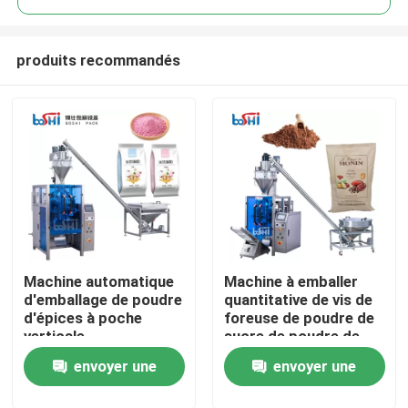
produits recommandés
Machine automatique
Machine à emballer
Domicile
d'emballage de poudre
quantitative de vis de
d'épices à poche
foreuse de poudre de
verticale
sucre de poudre de
Des produits
poudre de blé de
envoyer une
envoyer une
farine automatique
À propos de nous
demande
demande