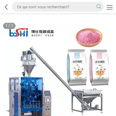
1
/
1