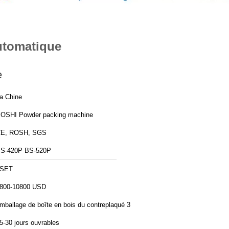
utomatique
e
a Chine
OSHI Powder packing machine
E, ROSH, SGS
S-420P BS-520P
1SET
800-10800 USD
mballage de boîte en bois du contreplaqué 3
5-30 jours ouvrables