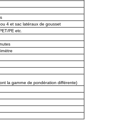
cs
 3 ou 4 et sac latéraux de gousset
PET/PE etc.
nutes
imètre
Laisser un message
t ont la gamme de pondération différente)
Nous vous rappellerons bientôt!