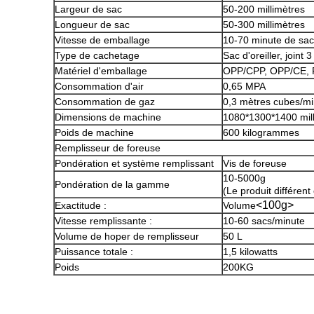
Largeur de sac
50-200 millimètres
Longueur de sac
50-300 millimètres
Vitesse de emballage
10-70 minute de sa
Type de cachetage
Sac d'oreiller, joint
Matériel d'emballage
OPP/CPP, OPP/CE, 
Consommation d'air
0,65 MPA
Consommation de gaz
0,3 mètres cubes/mi
Dimensions de machine
1080*1300*1400 mill
Poids de machine
600 kilogrammes
Remplisseur de foreuse
Pondération et système remplissant
Vis de foreuse
10-5000g
Pondération de la gamme
(Le produit différen
<100g>
Exactitude :
Volume
Vitesse remplissante :
10-60 sacs/minute
Volume de hoper de remplisseur
50 L
Puissance totale :
1,5 kilowatts
Poids
200KG