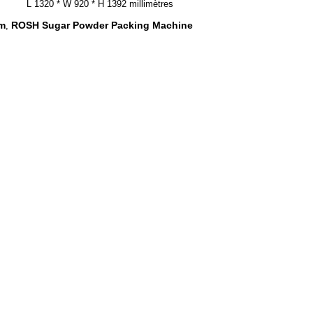
L 1320 * W 920 * H 1392 millimètres
um
ROSH Sugar Powder Packing Machine
,