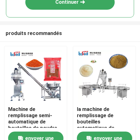
Continuer
produits recommandés
Accueil
Machine de
la machine de
remplissage semi-
remplissage de
A propos de nous
automatique de
bouteilles
bouteilles de poudre
automatique de
de farine de poudre de
poudre de 10g 15g
envoyer une
envoyer une
Contacts