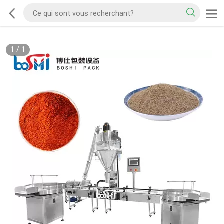
1
/
1