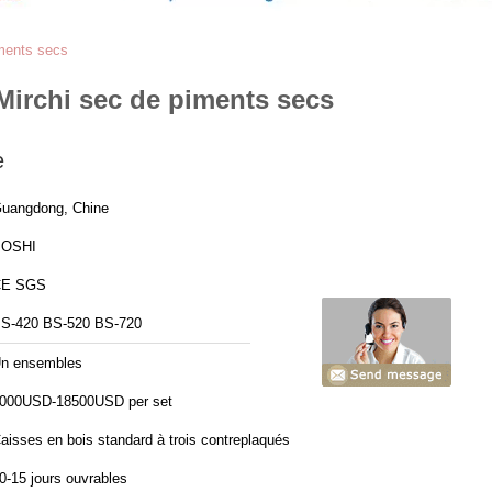
iments secs
Mirchi sec de piments secs
e
uangdong, Chine
BOSHI
CE SGS
S-420 BS-520 BS-720
n ensembles
000USD-18500USD per set
aisses en bois standard à trois contreplaqués
0-15 jours ouvrables