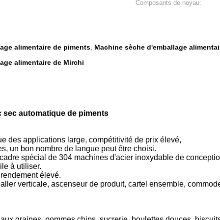
Composants de noyau:
age alimentaire de piments
Machine sèche d'emballage alimentai
,
ge alimentaire de Mirchi
c sec automatique de piments
des applications large, compétitivité de prix élevé,
ces, un bon nombre de langue peut être choisi.
e cadre spécial de 304 machines d'acier inoxydable de conceptio
e à utiliser.
 rendement élevé.
ler verticale, ascenseur de produit, cartel ensemble, commode 
et aux graines, pommes chips, sucrerie, boulettes douces, biscuit