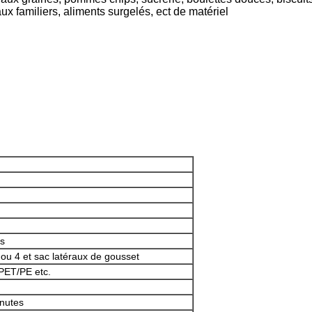
x familiers, aliments surgelés, ect de matériel
Laisser un message
Nous vous rappellerons bientôt!
cs
 3 ou 4 et sac latéraux de gousset
PET/PE etc.
nutes