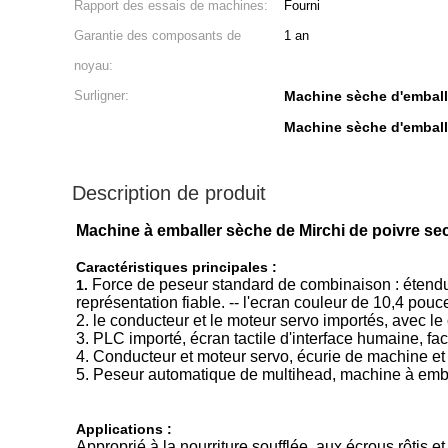
Rapport des essais de machines:
Fourni
Garantie des composants de
1 an
noyau:
Surligner:
Machine sèche d'emball
Machine sèche d'emballa
Description de produit
Machine à emballer sèche de Mirchi de poivre se
Caractéristiques principales :
Force de peseur standard de combinaison : étendue 
1.
représentation fiable. -- l'ecran couleur de 10,4 pou
2. le conducteur et le moteur servo importés, avec l
3. PLC importé, écran tactile d'interface humaine, facil
4. Conducteur et moteur servo, écurie de machine et
5. Peseur automatique de multihead, machine à embal
Applications :
Approprié à la nourriture soufflée, aux écrous rôtis 