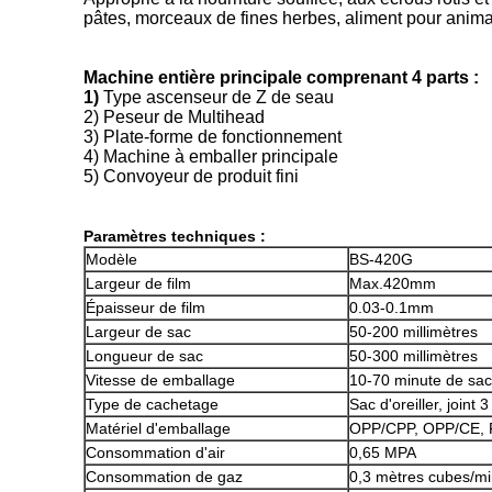
pâtes, morceaux de fines herbes, aliment pour animau
Machine entière principale comprenant 4 parts :
1)
Type ascenseur de Z de seau
2) Peseur de Multihead
3) Plate-forme de fonctionnement
4) Machine à emballer principale
5) Convoyeur de produit fini
Paramètres techniques :
Modèle
BS-420G
Largeur de film
Max.420mm
Épaisseur de film
0.03-0.1mm
Largeur de sac
50-200 millimètres
Longueur de sac
50-300 millimètres
Vitesse de emballage
10-70 minute de sa
Type de cachetage
Sac d'oreiller, joint
Matériel d'emballage
OPP/CPP, OPP/CE, 
Consommation d'air
0,65 MPA
Consommation de gaz
0,3 mètres cubes/mi