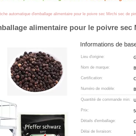
che automatique d'emballage alimentaire pour le poivre sec Mirchi sec de p
allage alimentaire pour le poivre sec 
Informations de bas
Lieu d'origine:
G
Nom de marque:
Certification:
Numéro de modèle:
B
Quantité de commande min:
U
Prix:
5
Détails d'emballage:
C
Délai de livraison:
1