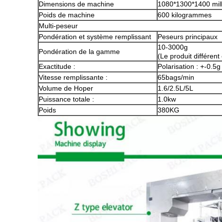
Dimensions de machine
1080*1300*1400 mill
Poids de machine
600 kilogrammes
Multi-peseur
Pondération et système remplissant
Peseurs principaux
10-3000g
Pondération de la gamme
(Le produit différen
Exactitude :
Polarisation : +-0.5g
Vitesse remplissante :
65bags/min
Volume de Hoper
1.6/2.5L/5L
Puissance totale :
1.0kw
Poids
380KG