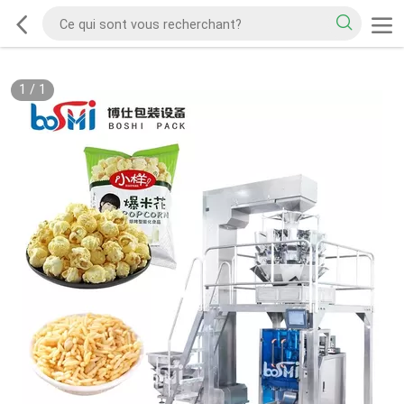
1
/
1