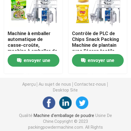
Machine de conditionnement de poche de Premade
Machine à emballer
Contrôle de PLC de
Machine de remplissage de bouteilles automatique
automatique de
Chips Snack Packing
casse-croûte,
Machine de plantain
machine à emballer de
avec l'écran tactile
Machine de remplissage de bouteilles semi automatiq
pistache avec
envoyer une
envoyer une
l'impression de
scellage remplissante
Accessoires de machine à emballer
demande
demande
Aperçu
Au sujet de nous
Contactez-nous
Desktop Site
Qualité
Machine d'emballage de poudre
Usine De
Chine.Copyright © 2023
packingpowdermachine.com. All Rights