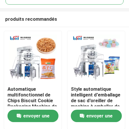
produits recommandés
Automatique
Style automatique
Accueil
multifonctionnel de
intelligent d'emballage
Chips Biscuit Cookie
de sac d'oreiller de
Packaging Machine de
machine à emballer de
A propos de nous
libations verticales
sucrerie de coton
envoyer une
envoyer une
entièrement
Contacts
demande
demande