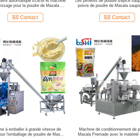
semi automatique d'OEM et machine
Les piments de poudre d'épice saup
lissage pour la poudre de Masala de
poivre de poudre de Masala saupo
poudre de café
machine à emballer de VFFS aut
Contact
Contact
ne à emballer à grande vitesse de
Machine de conditionnement de 
our l'emballage de poudre de Masala
Masala Premade avec le matériel d
de lait
inoxydable 304