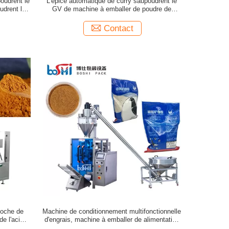
oudrent le
L'épice automatique de curry saupoudrent le
udrent la
GV de machine à emballer de poudre de
omatique
Masala
Contact
poche de
Machine de conditionnement multifonctionnelle
e l'acier
d'engrais, machine à emballer de alimentation
automatique de poche de poudre