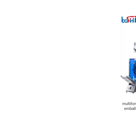
multifo
emball